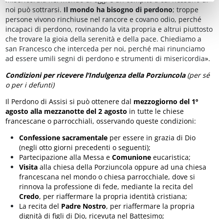
noi può sottrarsi.
Il mondo ha bisogno di perdono
; troppe
persone vivono rinchiuse nel rancore e covano odio, perché
incapaci di perdono, rovinando la vita propria e altrui piuttosto
che trovare la gioia della serenità e della pace. Chiediamo a
san Francesco che interceda per noi, perché mai rinunciamo
ad essere umili segni di perdono e strumenti di misericordia
».
Condizioni per ricevere l’Indulgenza della Porziuncola
(per sé
o per i defunti)
Il Perdono di Assisi si può ottenere dal
mezzogiorno del 1º
agosto alla mezzanotte del 2 agosto
in tutte le chiese
francescane o parrocchiali, osservando queste condizioni:
Confessione
sacramentale
per essere in grazia di Dio
(negli otto giorni precedenti o seguenti);
Partecipazione alla Messa e
Comunione
eucaristica;
Visita
alla chiesa della Porziuncola oppure ad una chiesa
francescana nel mondo o chiesa parrocchiale, dove si
rinnova la professione di fede, mediante la recita del
Credo
, per riaffermare la propria identità cristiana;
La recita del
Padre Nostro
, per riaffermare la propria
dignità di figli di Dio, ricevuta nel Battesimo;