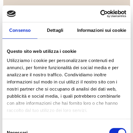
Consenso
Dettagli
Informazioni sui cookie
Questo sito web utilizza i cookie
Utilizziamo i cookie per personalizzare contenuti ed
annunci, per fornire funzionalità dei social media e per
analizzare il nostro traffico. Condividiamo inoltre
Dal 1° al 2 agosto le chiese francescane e le chiese parrocchiali
informazioni sul modo in cui utilizzi il nostro sito con i
accoglieranno migliaia di pellegrini che vorranno vivere il
nostri partner che si occupano di analisi dei dati web,
Perdono di Assisi
. Un 2025 davvero ricco di grazia, in quanto
pubblicità e social media, i quali potrebbero combinarle
anno giubilare e nel quale ricorrono gli 800 anni del
Cantico
delle Creature
. Anche il santuario della Porziuncola, ad Assisi,
con altre informazioni che hai fornito loro o che hanno
è pronto ad accogliere i pellegrini, con iniziative e celebrazioni
raccolto dal tuo utilizzo dei loro servizi.
che si svolgeranno dal 29 luglio al 4 agosto. Tra queste, Fr.
Massimo Fusarelli, Ministro generale dell’OFM, presiederà le
Sante Messe del 1° e del 2 agosto.
Selezione
Necessari